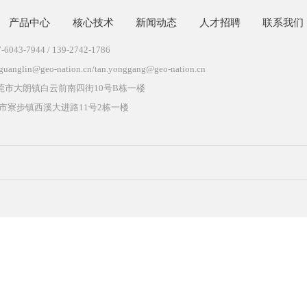
于我们
产品中心
核心技术
新闻动态
人才
机：137-6043-7944 / 139-2742-1786
箱：xu.guanglin@geo-nation.cn/tan.yonggang@geo-nation.cn
 址：东莞市大朗镇白云前南四街10号B栋一楼
莞市寮步镇西溪大进路11号2栋一楼